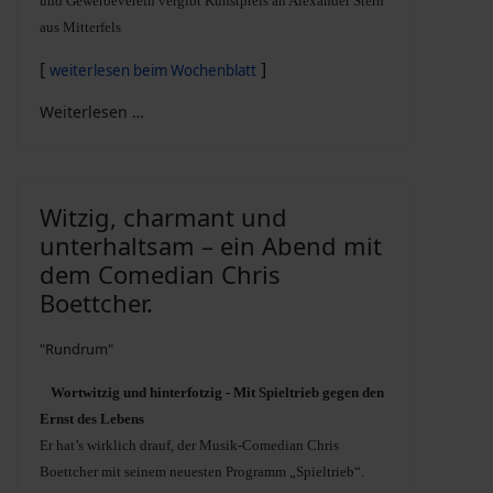
und Gewerbeverein vergibt Kunstpreis an Alexander Stern
aus Mitterfels
[
]
weiterlesen beim Wochenblatt
Weiterlesen …
Witzig, charmant und
unterhaltsam – ein Abend mit
dem Comedian Chris
Boettcher.
"Rundrum"
Wortwitzig und hinterfotzig - Mit Spieltrieb gegen den
Ernst des Lebens
Er hat’s wirklich drauf, der Musik-Comedian Chris
Boettcher mit seinem neuesten Programm „Spieltrieb“.