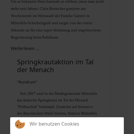
Um so bekannte Stars hautnah zu erleben, muss man nicht
mehr weit fahren: Chris Boettcher gastierte am
Wochenende im Wirtsstadl der Familie Gürster in
Mitterfels-Scheibelsgrub und sorgte von der ersten
Sekunde an für eine super Stimmung und ungebrochene
Begeisterung beim Publikum.
Weiterlesen …
Springkrautaktion im Tal
der Menach
"Rundrum"
Seit 2007 wird in der Marktgemeinde Mitterfels
das Indische Springkraut im Tal der Menach
"Perlbachtal" bekämpft. Zunächst auf Initiative
des Bayerischen Wald-Vereins, Sektion Mitterfels
und des OGV Mitterfels.
Wir benutzen Cookies
Weiterlesen …