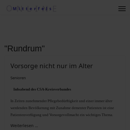
Regionale Wetterkiste
Impressum
Kontakt
"Rundrum"
Suche nach ....
Vorsorge nicht nur im Alter
Senioren
Vereine/Betriebe
Infoabend des CSA-Kreisverbandes
In Zeiten zunehmender Pflegebedürftigkeit und einer immer älter
Datenschutzerklärung
werdenden Bevölkerung mit Zunahme dementer Patienten ist eine
Patientenverfügung und Vorsorgevollmacht ein wichtiges Thema.
Kommunalwahl 2020
Weiterlesen …