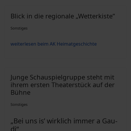
Blick in die regionale „Wetterkiste“
Sonstiges
weiterlesen beim AK Heimatgeschichte
Jun­ge Schau­spiel­grup­pe steht mit
ih­rem er­sten Thea­ter­stück auf der
Büh­ne
Sonstiges
„Bei uns is’ wirk­lich im­mer a Gau­
di“