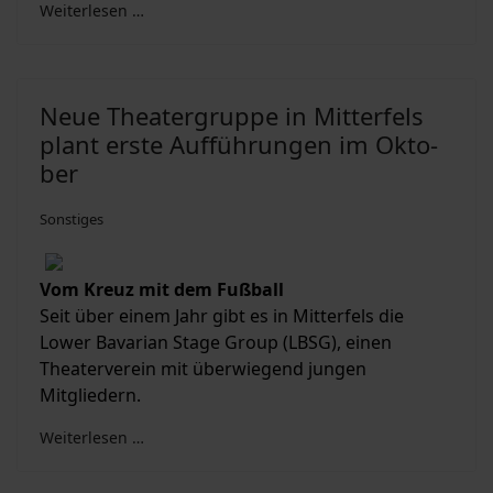
Weiterlesen …
Neue Thea­ter­grup­pe in Mit­ter­fels
plant er­ste Auf­füh­run­gen im Ok­to­
ber
Sonstiges
Vom Kreuz mit dem Fuß­ball
Seit über einem Jahr gibt es in Mitterfels die
Lower Bavarian Stage Group (LBSG), einen
Theaterverein mit überwiegend jungen
Mitgliedern.
Weiterlesen …