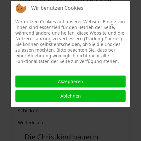
Wir benutzen Cookies
Sonstiges
Wir nutzen Cookies auf unserer Website. Einige von
Hände hoch für Johanna Uekermann
ihnen sind essenziell für den Betrieb der Seite,
während andere uns helfen, diese Website und die
Nutzererfahrung zu verbessern (Tracking Cookies).
Rückenwind für die Bundestags-Kandidatur
Sie können selbst entscheiden, ob Sie die Cookies
von Johanna Uekermann im Wahlkreis
zulassen möchten. Bitte beachten Sie, dass bei
einer Ablehnung womöglich nicht mehr alle
Straubing-Regen: Nachdem der SPD-
Funktionalitäten der Seite zur Verfügung stehen.
Unterbezirk Regen bereits vorgelegt hatte,
hat am Samstag nun auch der
Heimatverband der Mitterfelserin, der SPD-
Akzeptieren
Unterbezirk Straubing, beschlossen, die 29-
Jährige im Herbst zur SPD-
Ablehnen
Aufstellungskonferenz in Viechtach zu
schicken.
Weiterlesen …
Die Christkindlbäuerin