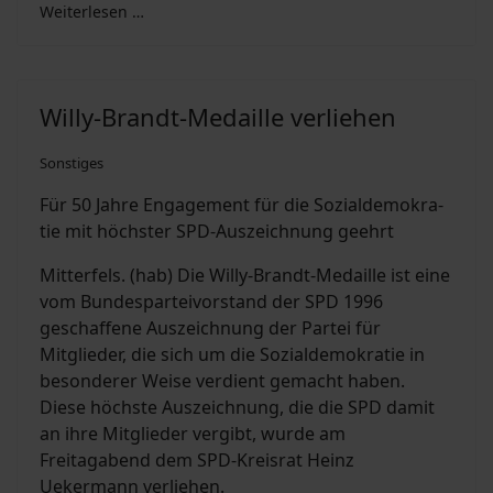
Weiterlesen …
Suchen
Willy-Brandt-Medaille verliehen
Sonstiges
Für 50 Jah­re En­ga­ge­ment für die So­zi­al­de­mo­kra­
tie mit höch­ster SPD-Aus­zeich­nung ge­ehrt
Mitterfels. (hab) Die Willy-Brandt-Medaille ist eine
vom Bundesparteivorstand der SPD 1996
geschaffene Auszeichnung der Partei für
Mitglieder, die sich um die Sozialdemokratie in
besonderer Weise verdient gemacht haben.
Diese höchste Auszeichnung, die die SPD damit
an ihre Mitglieder vergibt, wurde am
Freitagabend dem SPD-Kreisrat Heinz
Uekermann verliehen.