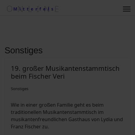
Regionale Wetterkiste
Impressum
Kontakt
Sonstiges
Suche nach ....
19. gro­ßer Mu­si­kan­ten­stamm­tisch
beim Fi­scher Ve­ri
Vereine/Betriebe
Sonstiges
Wie in einer großen Familie geht es beim
Datenschutzerklärung
traditionellen Musikantenstammtisch im
musikantenfreundlichen Gasthaus von Lydia und
Kommunalwahl 2020
Franz Fischer zu.