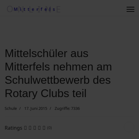
Regionale Wetterkiste
Impressum
Kontakt
Mittelschüler aus
Mitterfels nehmen am
Suche nach ....
Schulwettbewerb des
Vereine/Betriebe
Rotary Clubs teil
Schule
17. Juni 2015
Zugriffe: 7336
Datenschutzerklärung
Ratings
(0)
Kommunalwahl 2020