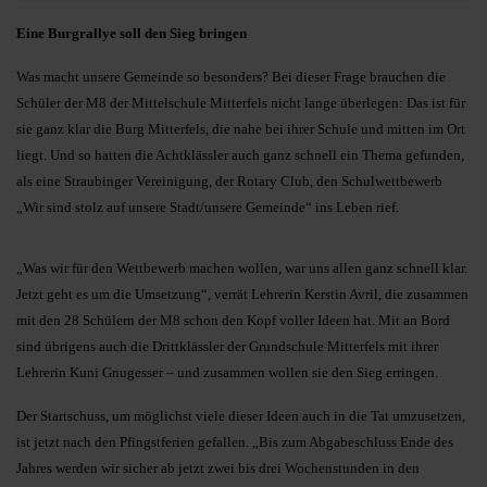
Eine Burgrallye soll den Sieg bringen
Suchen
Was macht unsere Gemeinde so besonders? Bei dieser Frage brauchen die
Schüler der M8 der Mittelschule Mitterfels nicht lange überlegen: Das ist für
sie ganz klar die Burg Mitterfels, die nahe bei ihrer Schule und mitten im Ort
liegt. Und so hatten die Achtklässler auch ganz schnell ein Thema gefunden,
als eine Straubinger Vereinigung, der Rotary Club, den Schulwettbewerb
„Wir sind stolz auf unsere Stadt/unsere Gemeinde“ ins Leben rief.
„Was wir für den Wettbewerb machen wollen, war uns allen ganz schnell klar.
Jetzt geht es um die Umsetzung“, verrät Lehrerin Kerstin Avril, die zusammen
mit den 28 Schülern der M8 schon den Kopf voller Ideen hat. Mit an Bord
sind übrigens auch die Drittklässler der Grundschule Mitterfels mit ihrer
Lehrerin Kuni Gnugesser – und zusammen wollen sie den Sieg erringen.
Der Startschuss, um möglichst viele dieser Ideen auch in die Tat umzusetzen,
ist jetzt nach den Pfingstferien gefallen. „Bis zum Abgabeschluss Ende des
Jahres werden wir sicher ab jetzt zwei bis drei Wochenstunden in den