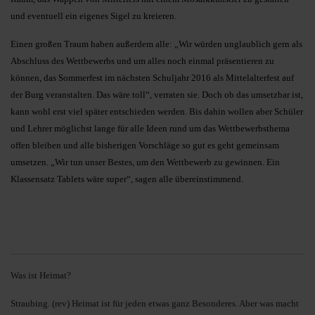
und eventuell ein eigenes Sigel zu kreieren.
Einen großen Traum haben außerdem alle: „Wir würden unglaublich gern als
Abschluss des Wettbewerbs und um alles noch einmal präsentieren zu
können, das Sommerfest im nächsten Schuljahr 2016 als Mittelalterfest auf
der Burg veranstalten. Das wäre toll“, verraten sie. Doch ob das umsetzbar ist,
kann wohl erst viel später entschieden werden. Bis dahin wollen aber Schüler
und Lehrer möglichst lange für alle Ideen rund um das Wettbewerbsthema
offen bleiben und alle bisherigen Vorschläge so gut es geht gemeinsam
umsetzen. „Wir tun unser Bestes, um den Wettbewerb zu gewinnen. Ein
Klassensatz Tablets wäre super“, sagen alle übereinstimmend.
Was ist Heimat?
Straubing. (rev) Heimat ist für jeden etwas ganz Besonderes. Aber was macht