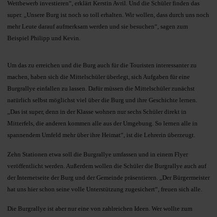
Wettbewerb investieren“, erklärt Kerstin Avril. Und die Schüler finden das
super. „Unsere Burg ist noch so toll erhalten. Wir wollen, dass durch uns noch
mehr Leute darauf aufmerksam werden und sie besuchen“, sagen zum
Beispiel Philipp und Kevin.
Um das zu erreichen und die Burg auch für die Touristen interessanter zu
machen, haben sich die Mittelschüler überlegt, sich Aufgaben für eine
Burgrallye einfallen zu lassen. Dafür müssen die Mittelschüler zunächst
natürlich selbst möglichst viel über die Burg und ihre Geschichte lernen.
„Das ist super, denn in der Klasse wohnen nur sechs Schüler direkt in
Mitterfels, die anderen kommen alle aus der Umgebung. So lernen alle in
spannendem Umfeld mehr über ihre Heimat“, ist die Lehrerin überzeugt.
Zehn Stationen etwa soll die Burgrallye umfassen und in einem Flyer
veröffentlicht werden. Außerdem wollen die Schüler die Burgrallye auch auf
der Internetseite der Burg und der Gemeinde präsentieren. „Der Bürgermeister
hat uns hier schon seine volle Unterstützung zugesichert“, freuen sich alle.
Die Burgrallye ist aber nur eine von zahlreichen Ideen. Wer wollte zum