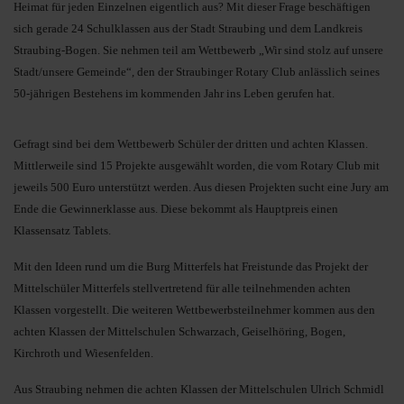
Heimat für jeden Einzelnen eigentlich aus? Mit dieser Frage beschäftigen
sich gerade 24 Schulklassen aus der Stadt Straubing und dem Landkreis
Straubing-Bogen. Sie nehmen teil am Wettbewerb „Wir sind stolz auf unsere
Stadt/unsere Gemeinde“, den der Straubinger Rotary Club anlässlich seines
50-jährigen Bestehens im kommenden Jahr ins Leben gerufen hat.
Gefragt sind bei dem Wettbewerb Schüler der dritten und achten Klassen.
Mittlerweile sind 15 Projekte ausgewählt worden, die vom Rotary Club mit
jeweils 500 Euro unterstützt werden. Aus diesen Projekten sucht eine Jury am
Ende die Gewinnerklasse aus. Diese bekommt als Hauptpreis einen
Klassensatz Tablets.
Mit den Ideen rund um die Burg Mitterfels hat Freistunde das Projekt der
Mittelschüler Mitterfels stellvertretend für alle teilnehmenden achten
Klassen vorgestellt. Die weiteren Wettbewerbsteilnehmer kommen aus den
achten Klassen der Mittelschulen Schwarzach, Geiselhöring, Bogen,
Kirchroth und Wiesenfelden.
Aus Straubing nehmen die achten Klassen der Mittelschulen Ulrich Schmidl