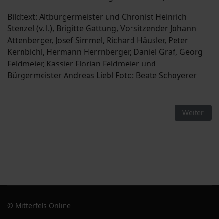
Bildtext: Altbürgermeister und Chronist Heinrich
Stenzel (v. l.), Brigitte Gattung, Vorsitzender Johann
Attenberger, Josef Simmel, Richard Häusler, Peter
Kernbichl, Hermann Herrnberger, Daniel Graf, Georg
Feldmeier, Kassier Florian Feldmeier und
Bürgermeister Andreas Liebl Foto: Beate Schoyerer
Nächster B
Weiter
© Mitterfels Online