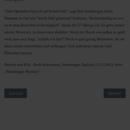
"Eine Operndiva bin ich auf keinen Fall", sagt Bele Kumberger, deren
Vorname so viel wie "durch Adel glänzend" bedeutet. "Bodenständig zu sein,
ist in dem Beruf fast nicht möglich", räumt die 27-Jährige ein. Es gebe immer
wieder Momente, in denen man abdriftet. Wenn der Druck von außen zu groß
wird, man sich fragt, "schaffe ich das?" Doch es gibt genug Menschen, die sie
dann wieder runterholen und auffangen. Und außerdem wird sie bald
Plätzchen backen.
Bericht und Bild : Ruth Schormann, Straubinger Tagblatt 23.11.2013, Serie
„Straubinger Musiker“
Vorheriger Beitrag: Johanna Uekermann über politische Ziele,
Nächster B
Zurück
Weiter