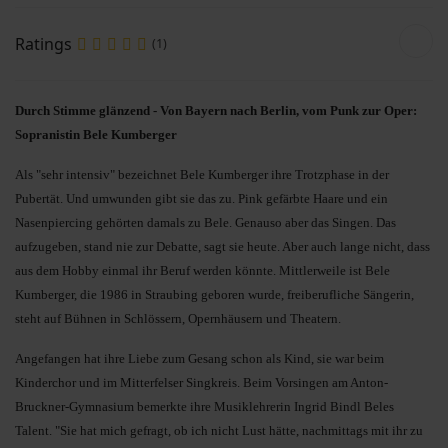
Suchen
Ratings
(1)
Durch Stimme glänzend - Von Bayern nach Berlin, vom Punk zur Oper:
Sopranistin Bele Kumberger
Als "sehr intensiv" bezeichnet Bele Kumberger ihre Trotzphase in der
Pubertät. Und umwunden gibt sie das zu. Pink gefärbte Haare und ein
Nasenpiercing gehörten damals zu Bele. Genauso aber das Singen. Das
aufzugeben, stand nie zur Debatte, sagt sie heute. Aber auch lange nicht, dass
aus dem Hobby einmal ihr Beruf werden könnte. Mittlerweile ist Bele
Kumberger, die 1986 in Straubing geboren wurde, freiberufliche Sängerin,
steht auf Bühnen in Schlössern, Opernhäusern und Theatern.
Angefangen hat ihre Liebe zum Gesang schon als Kind, sie war beim
Kinderchor und im Mitterfelser Singkreis. Beim Vorsingen am Anton-
Bruckner-Gymnasium bemerkte ihre Musiklehrerin Ingrid Bindl Beles
Talent. "Sie hat mich gefragt, ob ich nicht Lust hätte, nachmittags mit ihr zu