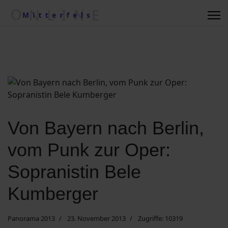
Regionale Wetterkiste
Impressum
Kontakt
Suche nach ....
Von Bayern nach Berlin,
vom Punk zur Oper:
Vereine/Betriebe
Sopranistin Bele
Datenschutzerklärung
Kumberger
Kommunalwahl 2020
Panorama 2013
23. November 2013
Zugriffe: 10319