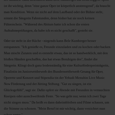
ist ihr wichtig, denn "eine ganze Oper ist körperlich anstrengend", da braucht
man Kondition. Wenn sie nicht auf dem Laufband oder der Bühne steht,
nimmt die Sängerin Fahrstunden, denn bisher hat sie noch keinen
Führerschein. "Während des Abiturs hatte ich schon die ersten
Aufnahmeprüfungen, da habe ich es nicht geschafft", gesteht sie.
Oder sie steht in der Küche - nirgends kann Bele Kumberger besser
entspannen. "Ich genieße es, Freunde einzuladen und zu kochen oder backen.
Man mischt Zutaten und es entsteht etwas, das ist so handwerklich, mit den
bloßen Händen geschaffen, das hat etwas Beruhigen des", findet die
Sängerin. Klingt doch ganz bodenständig für eine Kulturförderpreisträgerin,
Finalistin im Juniorwettbewerb des Bundeswettbewerb Gesang für Oper,
Operette und Konzert und Stipendia tin der Yehudi Menuhin Live Music
Now Förderung und der Jütting Stiftung. "Gut zu singen, ist ein
Glücksgefühl", sagt sie. Dafür opfert sie Abende mit Freunden in verrauchten
Kneipen oder ausschweifende Feste. "So was geht nur, wenn ich zwei Tage
nicht singen muss." Da heißt es dann daheimbleiben und Filme schauen, um
die Stimme zu schonen. "Mein Beruf ist mir wichtig, dann verzichtet man
schon gerne."