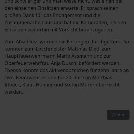
und schwieriger und man wisse nicht, was einen bei
den einzelnen Einsätzen erwarte. Er sprach seinen
großen Dank für das Engagement und die
Zusammenarbeit aus und bat die Kameraden, bei den
Einsätzen weiterhin mit Vorsicht heranzugehen.
Zum Abschluss wurden die Ehrungen durchgeführt. So
konnten zum Löschmeister Matthias Dietl, zum
Hauptfeuerwehrmann Mario Assmann und zur
Oberfeuerwehrfrau Anja Duschl befördert werden.
Ebenso konnte das Aktivenabzeichen für zehn Jahre an
zwei Feuerwehrler und für 20 Jahre an Matthias
Irlbeck, Klaus Holmer und Stefan Murer überreicht
werden.
Nächster B
Weiter