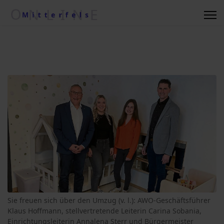
Regionale Wetterkiste
Impressum
Kontakt
Suche nach ....
Vereine/Betriebe
Datenschutzerklärung
Sie freuen sich über den Umzug (v. l.): AWO-Geschäftsführer
Kommunalwahl 2020
Klaus Hoffmann, stellvertretende Leiterin Carina Sobania,
Einrichtungsleiterin Annalena Sterr und Bürgermeister