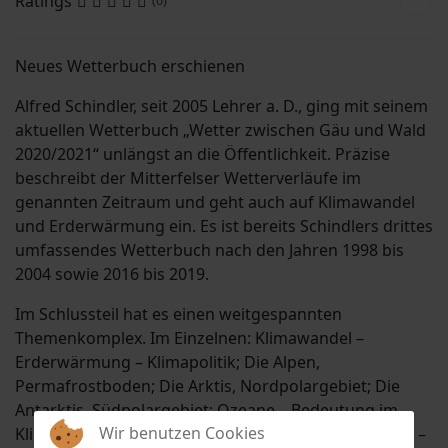
Ratings
(0)
Suchen
Neues Wetterbuch erschienen
Alfred Schindler, seit 2005 Lehrer a. D., ging mit seinem
aktuellen Wetterbuch „Wetter zwischen Gäu und Wald
2020/2021“ unlängst an die Öffentlichkeit. Präzise
beschreibt der Mitterfelser Wetterverläufe im
genannten Zeitraum und geht auch auf Klimawandel
und Erderwärmung ein. Es ist bereits Schindlers drittes
umfassendes Wetterbuch nach den Jahren 1998 bis
2004 sowie 2016 bis 2019.
Im Schlussteil hat es einen weitgespannten
Themenkomplex. Im Einzelnen: Klimawandel –
Erderwärmung – Klimapolitik; Die Alpen,
Permafrostboden; Die Arktis, Nordpolargebiet; Die
Antarktis, Südpolargebiet; Ozeane – Bedeutung im
Wir benutzen Cookies
Klimawandel; Weltklimakonferenz Glasgow; Ausblick –