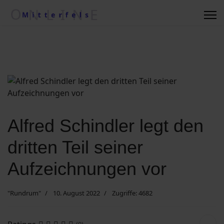
Regionale Wetterkiste
Impressum
Kontakt
Suche nach ....
Alfred Schindler legt den
dritten Teil seiner
Vereine/Betriebe
Aufzeichnungen vor
Datenschutzerklärung
"Rundrum"
10. August 2022
Zugriffe: 4682
Kommunalwahl 2020