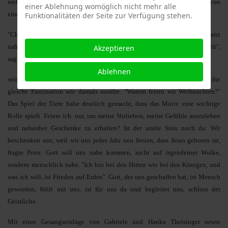
wolle man Akzente setzen und das weihnacht­liche Geschehen einmal von
einer Ablehnung womöglich nicht mehr alle
einer anderen, kritischen Seite betrach­ten, meinte Diakon Peter.
Funktionalitäten der Seite zur Verfügung stehen.
"Christ ist geboren. Gott kommt auf die Erde, er kommt den Men­schen ganz
nahe, eine Botschaft, die die Menschen in und um Bethlehem in Atem hielt",
Akzeptieren
sagte der Diakon in
Ablehnen
seiner Predigt. Heute müsse man sich fragen, ob diese Botschaft noch die
gleiche Faszination wie damals ausübe. "Warum feiern wir Weih­nachten?"
Das Spiel der Tiere habe deutlich gemacht, dass das Motiv eine wichtige
Rolle spielt. Feiere ich .nur, um meine Vorlieben, meine Ge­fühle auszuleben
und nebenbei Ge­schenke zu erhalten? Ist der uralte Sinn noch da: Wir
beschenken uns, weil wir uns jedes Jahr neu freuen, dass Jesus geboren ist,
fragte Peter. Gott will uns nahe kommen, nicht auf irgendeiner Wolke,
sondern menschlich nahe. "Ich bin bei den Hirten wie bei den Königen, und
was ich will, ist Frieden auf Erden". Gott, der uns geschaffen hat, ist Mensch
geworden, fühlt mit uns, ist für uns da und begleitet uns, schloss der
Geistliche.
Mit einer Gesangseinlage von Gabriele und Hanka Theisinger so­wie