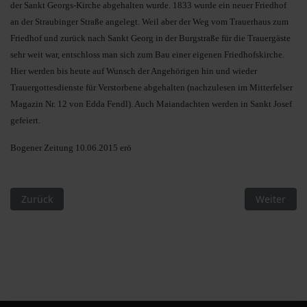
der Sankt Georgs-Kirche abgehalten wurde. 1833 wurde ein neuer Friedhof
an der Straubinger Straße angelegt. Weil aber der Weg vom Trauerhaus zum
Friedhof und zurück nach Sankt Georg in der Burgstraße für die Trauergäste
sehr weit war, entschloss man sich zum Bau einer eigenen Friedhofskirche.
Hier werden bis heute auf Wunsch der Angehörigen hin und wieder
Trauergottesdienste für Verstorbene abgehalten (nachzulesen im Mitterfelser
Magazin Nr. 12 von Edda Fendl). Auch Maiandachten werden in Sankt Josef
gefeiert.
Bogener Zeitung 10.06.2015 erö
Vorheriger Beitrag: Familiengottesdienst und Sommerfest gef
Nächster Be
Zurück
Weiter