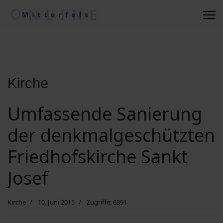
Regionale Wetterkiste
Impressum
Kontakt
Kirche
Umfassende Sanierung
Suche nach ....
der denkmalgeschützten
Vereine/Betriebe
Friedhofskirche Sankt
Josef
Datenschutzerklärung
Kirche
10. Juni 2015
Zugriffe: 6391
Kommunalwahl 2020