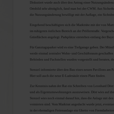
Diskutiert wurde auch über den Antrag einer Nutzungsänderung
Ortsbild sehr abträglich, fand man bei der CWM. Aus Sicherh
die Nutzungsänderung bewilligt mit der Auflage, ein Sichtdre
Eingehend beschäftigten sich die Markträte mit der von Mar
im ruhigeren östlichen Bereich an der Pröllerstraße. Vorges
Grünflächen angelegt. Parkplätze entstehen entlang der Bayer
Für Ganztagsparker wird es eine Tiefgarage geben. Der Münd
werde einmal zentraler Wohn- und Geschäftsraum geschaffen
Behörden und Fachstellen wurden vorgestellt und beraten,
Stenzel informierte über den Bau eines neuen Pavillons am P
Hier soll auch die neue E-Ladesäule einen Platz finden.
Zur Kenntnis nahm der Rat ein Schreiben von Leonhard Dörr 
und als Eigentumswohnungen auszuweisen. Dörr wies auf die
Stenzel wies noch einmal darauf hin, dass die Anlage mit d
vermieten sind. Vom Marktrat angedacht wurde jetzt, eventue
in der ehemaligen Ferienanlage ein Ghetto von Fremdarbeite