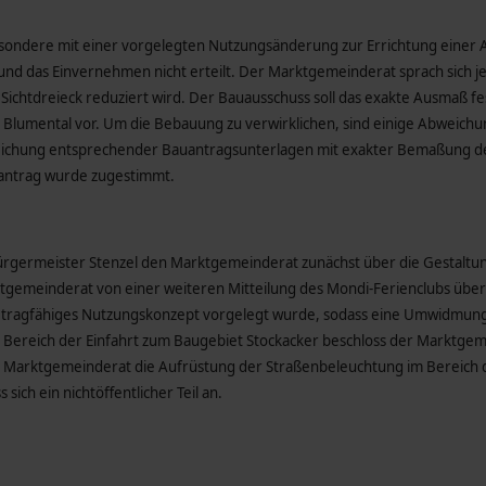
sondere mit einer vorgelegten Nutzungsänderung zur Errichtung einer Au
nd das Einvernehmen nicht erteilt. Der Marktgemeinderat sprach sich j
es Sichtdreieck reduziert wird. Der Bauausschuss soll das exakte Ausmaß 
Blumental vor. Um die Bebauung zu verwirklichen, sind einige Abweich
reichung entsprechender Bauantragsunterlagen mit exakter Bemaßung
antrag wurde zugestimmt.
germeister Stenzel den Marktgemeinderat zunächst über die Gestaltung 
ktgemeinderat von einer weiteren Mitteilung des Mondi-Ferienclubs übe
in tragfähiges Nutzungskonzept vorgelegt wurde, sodass eine Umwidmung
m Bereich der Einfahrt zum Baugebiet Stockacker beschloss der Marktgem
 Marktgemeinderat die Aufrüstung der Straßenbeleuchtung im Bereich 
 sich ein nichtöffentlicher Teil an.