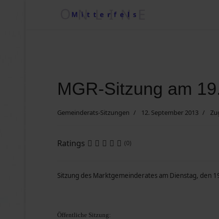
VHS Mitterfels
Regionale Wetterkiste
Impressum
MGR-Sitzung am 19
Kontakt
Gemeinderats-Sitzungen
12. September 2013
Zug
Suche nach ....
Ratings
(0)
Vereine/Betriebe
Sitzung des Marktgemeinderates am Dienstag, den 
Datenschutzerklärung
Öffentliche Sitzung: