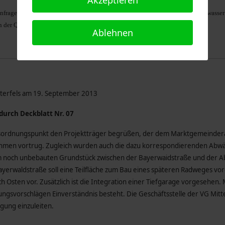
Akzeptieren
nfrage von Dr. Günter Spießl nach einer Tiefenbohrung für "Mitterfelser Heilwasse
n der Quelle soll gegen ein ansehnlicheres ausgetauscht werden.
Ablehnen
tterfels am 19. September 2013
urch Deckblatt Nr. 07
esordnungspunkt den Projektträger begrüßen, der dem Marktgemeindera
ahmen vortrug. Zugleich wurden auch die dazu korrespondierenden Abwäg
 noch unbebauten Grundstück zwischen der Bayerwaidstraße und der Ab
ayerwaldstraße soll eine Teilfläche zum Bau eines späteren Radweges vo
Osten vor. Zusätzlich ist die Integration einer Tiefgarage vorgesehen.
svorschlägen Einverständnis besteht. Die Geschäftsstelle der VG Mitte
gung einzuleiten.