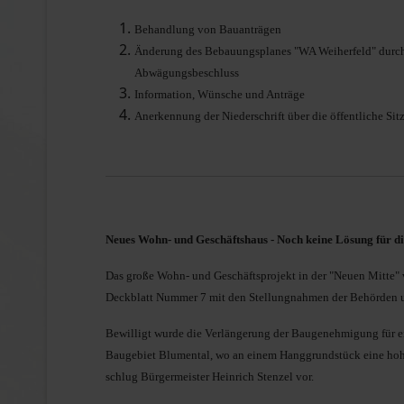
Behandlung von Bauanträgen
Kommunalwahl 2020
Änderung des Bebauungsplanes "WA Weiherfeld" durch 
Abwägungsbeschluss
Information, Wünsche und Anträge
Anerkennung der Niederschrift über die öffentliche Si
Neues Wohn- und Geschäftshaus - Noch keine Lösung für d
Das große Wohn- und Geschäftsprojekt in der "Neuen Mitte" 
Deckblatt Nummer 7 mit den Stellungnahmen der Behörden un
Bewilligt wurde die Verlängerung der Baugenehmigung für e
Baugebiet Blumental, wo an einem Hanggrundstück eine hohe
schlug Bürgermeister Heinrich Stenzel vor.