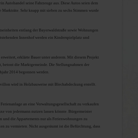
 ein Autohandel seine Fahrzeuge aus. Diese Autos seien dem
ie Markträte. Sehr knapp mit sieben zu sechs Stimmen wurde
äftseinheiten entlang der Bayerwaldstraße sowie Wohnungen
entstehenden Innenhof werden ein Kinderspielplatz und
weitert, erklärte Bauer unter anderem. Mit diesem Projekt
t, betont die Marktgemeinde. Die Stellungnahmen der
ühjahr 2014 begonnen werden.
avillon wird in Holzbauweise mit Blechabdeckung erstellt.
 Ferienanlage an eine Verwaltungsgesellschaft zu verkaufen
axe von jedermann nutzen lassen könnte. Bürgermeister
ann und die Appartements nur als Ferienwohnungen zu
n zu vermieten. Nicht ausgeräumt ist die Befürchtung, dass