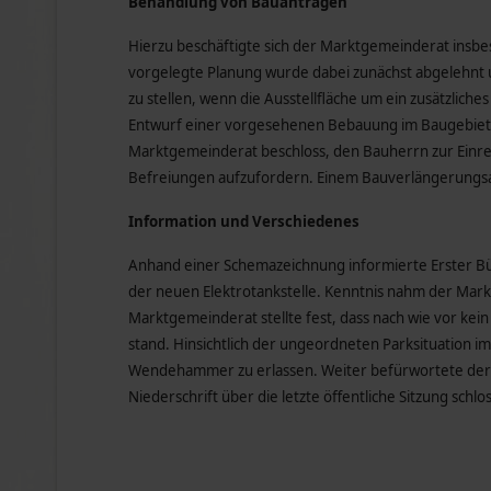
Behandlung von Bauanträgen
Hierzu beschäftigte sich der Marktgemeinderat insbe
vorgelegte Planung wurde dabei zunächst abgelehnt u
zu stellen, wenn die Ausstellfläche um ein zusätzlich
Entwurf einer vorgesehenen Bebauung im Baugebiet 
Marktgemeinderat beschloss, den Bauherrn zur Ein
Befreiungen aufzufordern. Einem Bauverlängerungs
Information und Verschiedenes
Anhand einer Schemazeichnung informierte Erster Bür
der neuen Elektrotankstelle. Kenntnis nahm der Mar
Marktgemeinderat stellte fest, dass nach wie vor ke
stand. Hinsichtlich der ungeordneten Parksituation i
Wendehammer zu erlassen. Weiter befürwortete der
Niederschrift über die letzte öffentliche Sitzung schloss