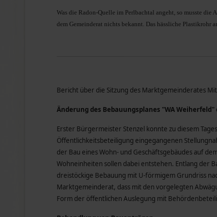
Was die Radon-Quelle im Perlbachtal angeht, so musste die A
dem Gemeinderat nichts bekannt. Das hässliche Plastikrohr a
Bericht über die Sitzung des Marktgemeinderates Mi
Änderung des Bebauungsplanes "WA Weiherfeld" d
Erster Bürgermeister Stenzel konnte zu diesem Tag
Öffentlichkeitsbeteiligung eingegangenen Stellungn
der Bau eines Wohn- und Geschäftsgebäudes auf dem
Wohneinheiten sollen dabei entstehen. Entlang der B
dreistöckige Bebauung mit U-förmigem Grundriss nach 
Marktgemeinderat, dass mit den vorgelegten Abwägung
Form der öffentlichen Auslegung mit Behördenbeteili