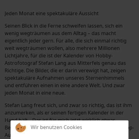
Jeden Monat eine spektakuläre Aussicht
Seinen Blick in die Ferne schweifen lassen, sich ein
wenig wegträumen aus dem Alltag – das macht
eigentlich jeder gern. Für alle, die sich einmal richtig
weit wegträumen wollen, also mehrere Millionen
Lichtjahre, für die ist der Kalender von Hobby-
Astrofotograf Stefan Lang aus Mitterfels genau das
Richtige. Die Bilder, die er darin verewigt hat, zeigen
spektakuläre Aufnahmen unseres Sternenhimmels
und entführen einen in eine andere Welt. Und zwar
jeden Monat in eine neue.
Stefan Lang freut sich, und zwar so richtig, das ist ihm
anzumerken, als er seinen fertigen Kalender in der
Hand hält. „Das ist für mich jetzt wirklich etwas
Wir benutzen Cookies
Besonderes“, sagt er. Auf die Idee, aus seinen Teleskop-
Aufnahmen einen Kalender zu machen, hat ihn seine