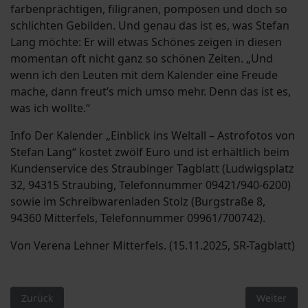
farbenprächtigen, filigranen, pompösen und doch so
schlichten Gebilden. Und genau das ist es, was Stefan
Lang möchte: Er will etwas Schönes zeigen in diesen
momentan oft nicht ganz so schönen Zeiten. „Und
wenn ich den Leuten mit dem Kalender eine Freude
mache, dann freut’s mich umso mehr. Denn das ist es,
was ich wollte.“
Info Der Kalender „Einblick ins Weltall – Astrofotos von
Stefan Lang“ kostet zwölf Euro und ist erhältlich beim
Kundenservice des Straubinger Tagblatt (Ludwigsplatz
32, 94315 Straubing, Telefonnummer 09421/940-6200)
sowie im Schreibwarenladen Stolz (Burgstraße 8,
94360 Mitterfels, Telefonnummer 09961/700742).
Von Verena Lehner Mitterfels. (15.11.2025, SR-Tagblatt)
Vorheriger Beitrag: Volkstrauertag 2025
Nächster Be
Zurück
Weiter